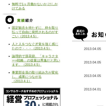
無料で1ヶ月働かないか けしか
けてみる
固定観念を持たずに、枠を取り
払って自由に発想されるのがす
ごい（
2013.4.5
）
人と人をつなぐ才覚を強く感じ
たので・・・（
2013.4.5
）
2013.04.05
論理的で浪花節。「キャラクタ
ー×戦略」の提案は秀逸だと思い
2013.04.05
ます。（
2013.4.5
）
事業部全員の取り組み方が変化
2013.04.05
し、成果につながる
（
2013.4.1
）
2013.04.01