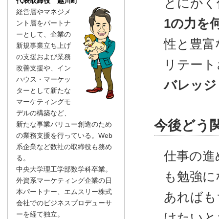
とにかく
代表取締役 越川町
経営層やマネジメ
1の力を
ント層をパートナ
ーとして、企業の
性と豊富
新規事業立ち上げ
の支援および業務
リテート
改善支援や、イン
ハウス・マーケッ
バレッジ
ターとして新たな
マーケティングモ
デルの構築など、
今後どう
新たな事業バリュー創造のため
の業務支援を行っている。Web
系企業など数社の取締役も務め
仕事の進
る。
中央大学理工学部数学科卒業。
も勉強に
外資系マーケティング企業の日
本パートナー、エムスリー株式
あればも
会社でのビジネスプロデューサ
ーを経て独立。
けたいと