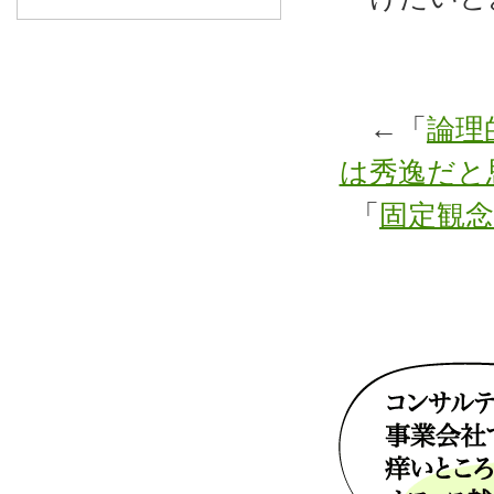
←「
論理
は秀逸だと
「
固定観