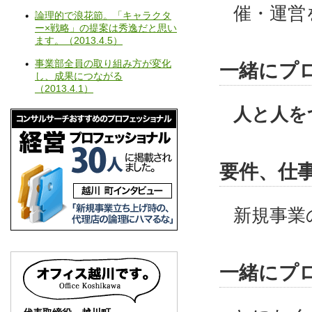
催・運営
論理的で浪花節。「キャラクタ
ー×戦略」の提案は秀逸だと思い
ます。（
2013.4.5
）
事業部全員の取り組み方が変化
一緒にプ
し、成果につながる
（
2013.4.1
）
人と人を
要件、仕
新規事業
一緒にプ