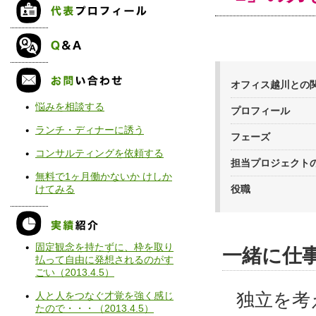
オフィス越川との
悩みを相談する
プロフィール
ランチ・ディナーに誘う
フェーズ
コンサルティングを依頼する
担当プロジェクト
無料で1ヶ月働かないか けしか
けてみる
役職
固定観念を持たずに、枠を取り
一緒に仕
払って自由に発想されるのがす
ごい（
2013.4.5
）
独立を考
人と人をつなぐ才覚を強く感じ
たので・・・（
2013.4.5
）